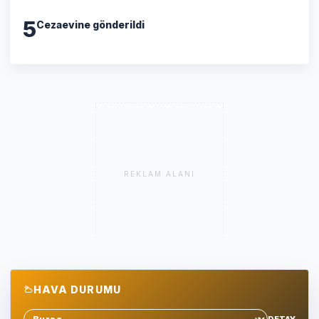
5
Cezaevine gönderildi
REKLAM ALANI
HAVA DURUMU
DETAY