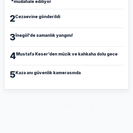
müdahale ediliyor
2
Cezaevine gönderildi
3
İnegöl'de samanlık yangını!
4
Mustafa Keser’den müzik ve kahkaha dolu gece
5
Kaza anı güvenlik kamerasında