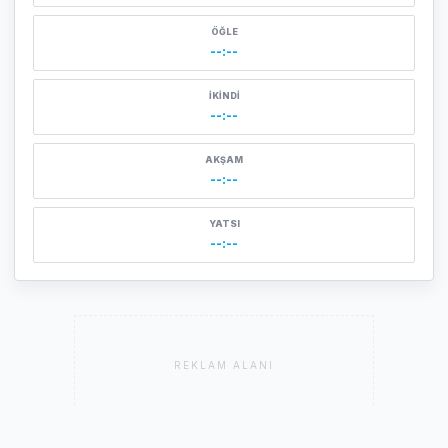
ÖĞLE
--:--
İKINDI
--:--
AKŞAM
--:--
YATSI
--:--
REKLAM ALANI