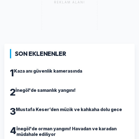
REKLAM ALANI
SON EKLENENLER
1
Kaza anı güvenlik kamerasında
2
İnegöl'de samanlık yangını!
3
Mustafa Keser’den müzik ve kahkaha dolu gece
4
İnegöl'de orman yangını! Havadan ve karadan
müdahale ediliyor