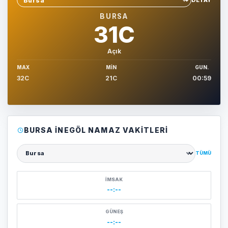
Sehir sec
BURSA
31C
Açık
MAX
MIN
GUN.
32C
21C
00:59
BURSA İNEGÖL NAMAZ VAKITLERI
TÜMÜ
Şehir seçin
İMSAK
--:--
GÜNEŞ
--:--