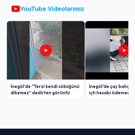
YouTube Videolarımız
İnegöl’de “Terzi kendi söküğünü
İnegöl'de çay bahçes
dikemez” dedirten görüntü
içti hesabı ödemedi