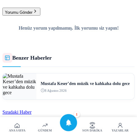
Yorumu Gönder
Henüz yorum yapılmamış. İlk yorumu siz yapın!
Benzer Haberler
Mustafa Keser’den müzik ve kahkaha dolu gece
8 Ağustos 2026
Sıradaki Haber
1
Haber yüklenirken bir hata oluştu.
ANA SAYFA
GÜNDEM
SON DAKIKA
YAZARLAR
En Cok Okunanlar