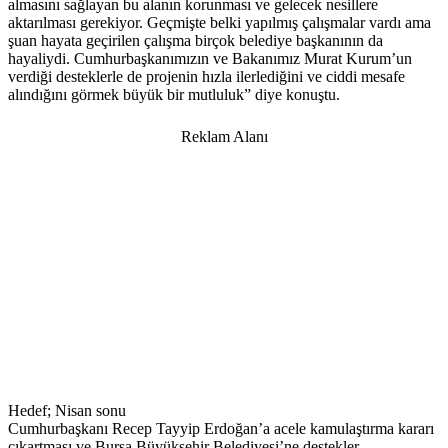
almasını sağlayan bu alanın korunması ve gelecek nesillere
aktarılması gerekiyor. Geçmişte belki yapılmış çalışmalar vardı ama
şuan hayata geçirilen çalışma birçok belediye başkanının da
hayaliydi. Cumhurbaşkanımızın ve Bakanımız Murat Kurum’un
verdiği desteklerle de projenin hızla ilerlediğini ve ciddi mesafe
alındığını görmek büyük bir mutluluk” diye konuştu.
Reklam Alanı
Hedef; Nisan sonu
Cumhurbaşkanı Recep Tayyip Erdoğan’a acele kamulaştırma kararı
çıkartması ve Bursa Büyükşehir Belediyesi’ne destekler