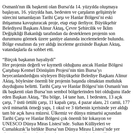
Osmanlı'nın ilk başkenti olan Bursa'da 14. yüzyılda oluşmaya
başlayan, 16. yüzyılda han, bedesten ve çarşıların gelişimiyle
sürecini tamamlayan Tarihi Çarşı ve Hanlar Bölgesi’ni eski
ihtişamına kavuşturacak proje, etap etap ilerliyor. Büyükşehir
Belediyesi Başkanı Alinur Aktaş, Çevre Şehircilik ve İklim
Değişikliği Bakanlığı tarafından da desteklenen projenin son
durumunu görmek üzere şantiye alanında incelemelerde bulundu.
Bölge esnafının da yer aldığı inceleme gezisinde Başkan Aktaş,
vatandaşlarla da sohbet etti.
“Birçok başkanın hayaliydi”
Her projenin değerli ve kıymetli olduğunu ancak Hanlar Bölgesi
Çarşıbaşı Kentsel Dönüşüm Projesi’nin tüm Bursa’yı
heyecanlandırdığını söyleyen Büyükşehir Belediye Başkanı Alinur
Aktaş, böylesine önemli bir projenin başında olmaktan mutluluk
duyduğunu belirtti. Tarihi Çarşı ve Hanlar Bölgesi’nin Osmanlı’nın
ilk başkenti olan Bursa’nın sembol bölgelerinden biri olduğunu ifade
eden Başkan Aktaş, “Bu bölge, 14 tane han, 1 bedesten, 13 açık
çarşı, 7 üstü örtülü çarşı, 11 kapalı çarşı, 4 pazar alanı, 21 camii, 177
sivil mimarlık örneği yapı, 1 okul ve 3 türbenin içerisinde yer aldığı
tam bir açık hava müzesi. Ülkemiz ve dünya mimarisi açısından
Tarihi Çarşı ve Hanlar Bölgesi çok önemli bir lokasyon ve
UNESCO Dünya Miras Listesi’nde. Sultan Külliyeleri ve
Cumalıkızık’la birlikte Bursa’nın Dünya Mirası Listesi’nde yer