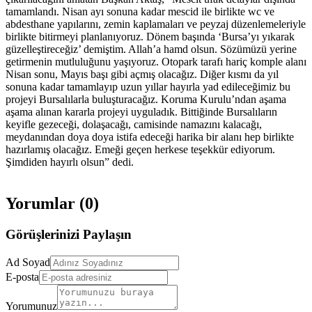
tamamlandı. Nisan ayı sonuna kadar mescid ile birlikte wc ve
abdesthane yapılarını, zemin kaplamaları ve peyzaj düzenlemeleriyle
birlikte bitirmeyi planlanıyoruz. Dönem başında ‘Bursa’yı yıkarak
güzelleştireceğiz’ demiştim. Allah’a hamd olsun. Sözümüzü yerine
getirmenin mutluluğunu yaşıyoruz. Otopark tarafı hariç komple alanı
Nisan sonu, Mayıs başı gibi açmış olacağız. Diğer kısmı da yıl
sonuna kadar tamamlayıp uzun yıllar hayırla yad edileceğimiz bu
projeyi Bursalılarla buluşturacağız. Koruma Kurulu’ndan aşama
aşama alınan kararla projeyi uyguladık. Bittiğinde Bursalıların
keyifle gezeceği, dolaşacağı, camisinde namazını kalacağı,
meydanından doya doya istifa edeceği harika bir alanı hep birlikte
hazırlamış olacağız. Emeği geçen herkese teşekkür ediyorum.
Şimdiden hayırlı olsun” dedi.
Yorumlar (
0
)
Görüşlerinizi Paylaşın
Ad Soyad
E-posta
Yorumunuz