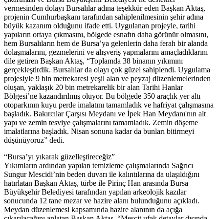
vermesinden dolayı Bursalılar adına teşekkür eden Başkan Aktaş,
projenin Cumhurbaşkanı tarafından sahiplenilmesinin şehir adına
büyük kazanım olduğunu ifade etti. Uygulanan projeyle, tarihi
yapıların ortaya çıkmasını, bölgede esnafın daha görünür olmasını,
hem Bursalıların hem de Bursa’ya gelenlerin daha ferah bir alanda
dolaşmalarını, gezmelerini ve alışveriş yapmalarını amaçladıklarını
dile getiren Başkan Aktaş, “Toplamda 38 binanın yıkımını
gerçekleştirdik. Bursalılar da olayı çok güzel sahiplendi. Uygulama
projesiyle 9 bin metrekaresi yeşil alan ve peyzaj düzenlemelerinden
oluşan, yaklaşık 20 bin metrekarelik bir alan Tarihi Hanlar
Bölgesi’ne kazandırılmış oluyor. Bu bölgede 350 araçlık yer altı
otoparkının kuyu perde imalatını tamamladık ve hafriyat çalışmasına
başladık. Bakırcılar Çarşısı Meydanı ve İpek Han Meydanı'nın alt
yapı ve zemin tesviye çalışmalarını tamamladık. Zemin döşeme
imalatlarına başladık. Nisan sonuna kadar da bunları bitirmeyi
düşünüyoruz” dedi.
“Bursa’yı yıkarak güzelleştireceğiz”
Yıkımların ardından yapılan temizleme çalışmalarında Sağrıcı
Sungur Mescidi’nin beden duvarı ile kalıntılarına da ulaşıldığını
hatırlatan Başkan Aktaş, türbe ile Pirinç Han arasında Bursa
Büyükşehir Belediyesi tarafından yapılan arkeolojik kazılar
sonucunda 12 tane mezar ve hazire alanı bulunduğunu açıkladı.
Meydan düzenlemesi kapsamında hazire alanının da açığa
çıkarılacağını anlatan Başkan Aktaş, “Mescit ufak detaylar dışında