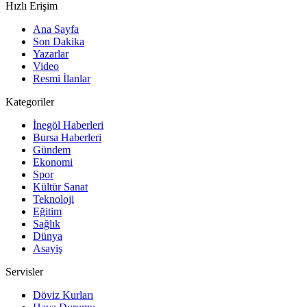
Hızlı Erişim
Ana Sayfa
Son Dakika
Yazarlar
Video
Resmi İlanlar
Kategoriler
İnegöl Haberleri
Bursa Haberleri
Gündem
Ekonomi
Spor
Kültür Sanat
Teknoloji
Eğitim
Sağlık
Dünya
Asayiş
Servisler
Döviz Kurları