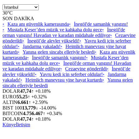
30°C
SON DAKİKA
•
Kaza anı güvenlik kamerasında
•
İnegöl'de samanlık yangını!
•
Mustafa Keser’den müzik ve kahkaha dolu gece
•
İnegöl'de
orman yangını! Havadan ve karadan müdahale ediliyor
•
Cezaevine
gönderildi
•
İnegöl’de alevler yükseldi!
•
Yavru kedi için seferber
oldular!
•
Jandarma yakaladı!
•
Heimlich manevrası yine hayat
kurtardı
•
Yanına gelen sincabı elleriyle besledi
•
Kaza anı güvenlik
kamerasında
•
İnegöl'de samanlık yangını!
•
Mustafa Keser’den
müzik ve kahkaha dolu gece
•
İnegöl'de orman yangını! Havadan
ve karadan müdahale ediliyor
•
Cezaevine gönderildi
•
İnegöl’de
alevler yükseldi!
•
Yavru kedi için seferber oldular!
•
Jandarma
yakaladı!
•
Heimlich manevrası yine hayat kurtardı
•
Yanına gelen
sincabı elleriyle besledi
DOLAR
47,74
↑ +0.18%
EURO
55,25
↑ +0.32%
ALTIN
6.661
↑ +2.59%
BIST 100
13,779
↓ -14.00%
BITCOIN
4.756.467
↑ +0.34%
DOLAR
47,74
↑ +0.18%
Künye
İletişim