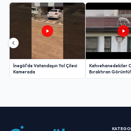
İnegöl'de Vatandaşın Yol Çilesi
Kahvehanedekiler 
Kamerada
Bıraktıran Görüntü!
KATEGO