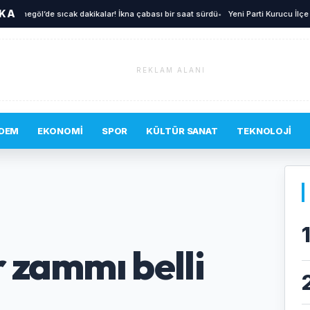
İKA
negöl’de sıcak dakikalar! İkna çabası bir saat sürdü
•
Yeni Parti Kurucu İlçe Yöneti
REKLAM ALANI
DEM
EKONOMI
SPOR
KÜLTÜR SANAT
TEKNOLOJI
 zammı belli