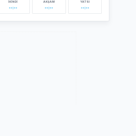
İKINDI
AKŞAM
YATSI
--:--
--:--
--:--