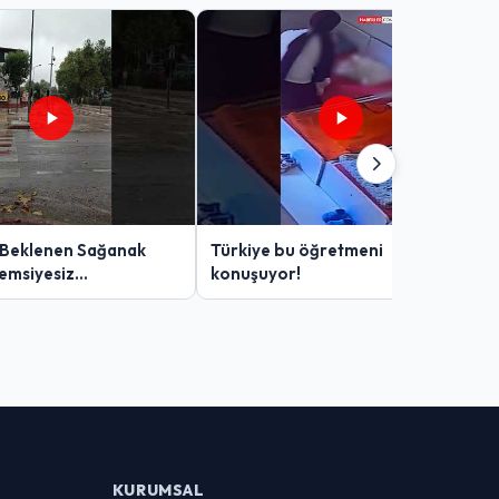
 Beklenen Sağanak
Türkiye bu öğretmeni
Şemsiyesiz
konuşuyor!
lar Zor Anlar Yaşadı
KURUMSAL