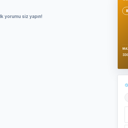
Se
lk yorumu siz yapın!
MA
33
Ş