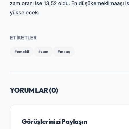
zam oranı ise 13,52 oldu. En düşük
emekli
maaşı is
yükselecek.
ETİKETLER
#emekli
#zam
#maaş
YORUMLAR (
0
)
Görüşlerinizi Paylaşın