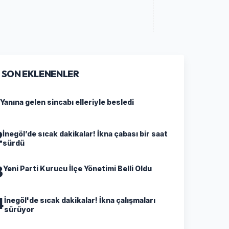
SON EKLENENLER
Yanına gelen sincabı elleriyle besledi
2
İnegöl’de sıcak dakikalar! İkna çabası bir saat
sürdü
3
Yeni Parti Kurucu İlçe Yönetimi Belli Oldu
4
İnegöl'de sıcak dakikalar! İkna çalışmaları
sürüyor