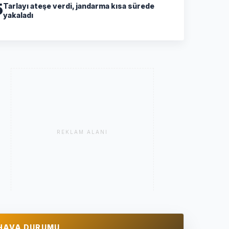
5
Tarlayı ateşe verdi, jandarma kısa sürede
yakaladı
REKLAM ALANI
HAVA DURUMU