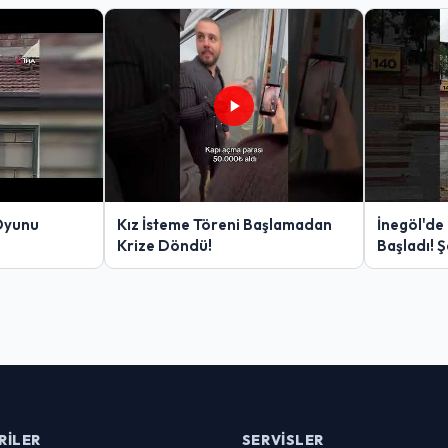
Oyunu
Kız İsteme Töreni Başlamadan
İnegöl'de
Krize Döndü!
Başladı! 
Yakalanan
RILER
SERVISLER