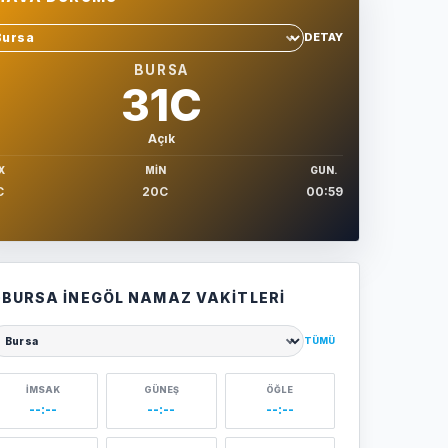
DETAY
hir sec
BURSA
31C
Açık
X
MIN
GUN.
C
20C
00:59
BURSA İNEGÖL NAMAZ VAKITLERI
TÜMÜ
ehir seçin
İMSAK
GÜNEŞ
ÖĞLE
--:--
--:--
--:--