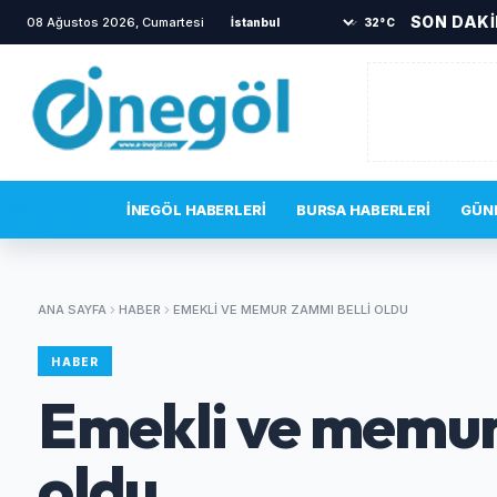
SON DAK
08 Ağustos 2026, Cumartesi
•
Yanına gelen sincabı elleriyle besledi
•
İ
32°C
SON DAKIKA
İNEGÖL HABERLERI
BURSA HABERLERI
GÜN
ANA SAYFA
HABER
EMEKLI VE MEMUR ZAMMI BELLI OLDU
HABER
Emekli ve memur
oldu