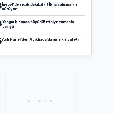
3
İnegöl'de sıcak dakikalar! İkna çalışmaları
sürüyor
4
Yangın bir anda büyüdü! İtfaiye zamanla
yarıştı
5
Aslı Hünel’den Açıkhava’da müzik ziyafeti
REKLAM ALANI