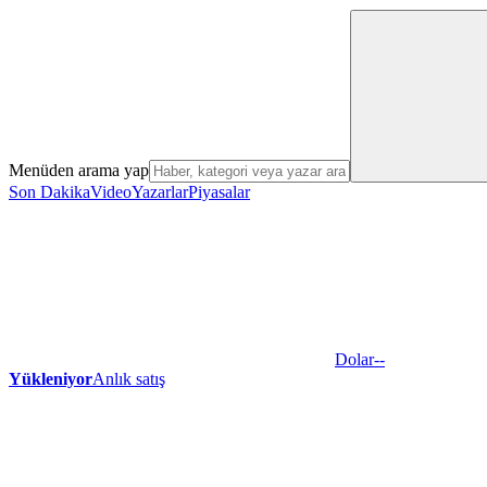
Menüden arama yap
Son Dakika
Video
Yazarlar
Piyasalar
Dolar
--
Yükleniyor
Anlık satış