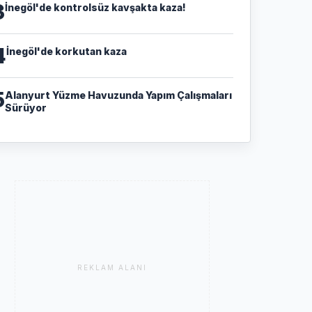
3
İnegöl'de kontrolsüz kavşakta kaza!
4
İnegöl'de korkutan kaza
5
Alanyurt Yüzme Havuzunda Yapım Çalışmaları
Sürüyor
REKLAM ALANI