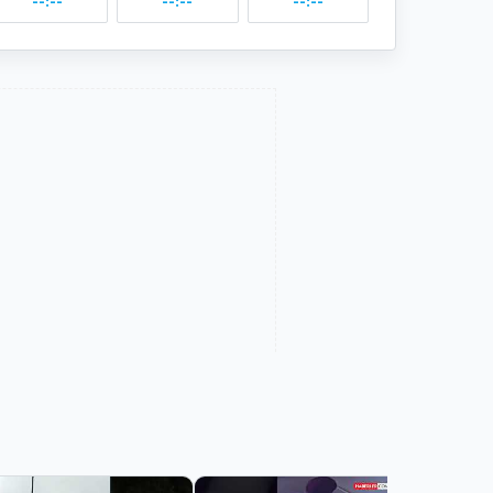
--:--
--:--
--:--