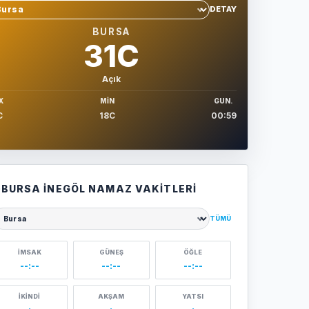
DETAY
hir sec
BURSA
31C
Açık
X
MIN
GUN.
C
18C
00:59
BURSA İNEGÖL NAMAZ VAKITLERI
TÜMÜ
ehir seçin
İMSAK
GÜNEŞ
ÖĞLE
--:--
--:--
--:--
İKINDI
AKŞAM
YATSI