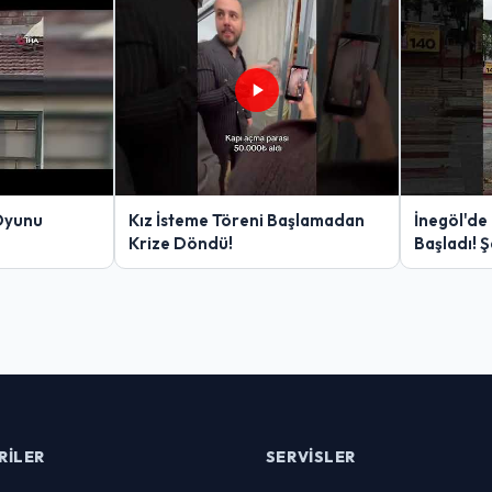
Oyunu
Kız İsteme Töreni Başlamadan
İnegöl'de
Krize Döndü!
Başladı! 
Yakalanan
RILER
SERVISLER