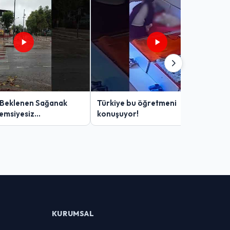
 Beklenen Sağanak
Türkiye bu öğretmeni
Şemsiyesiz
konuşuyor!
lar Zor Anlar Yaşadı
KURUMSAL