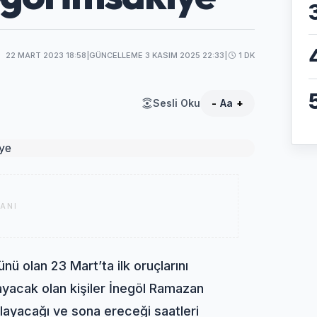
22 MART 2023 18:58
|
GÜNCELLEME 3 KASIM 2025 22:33
|
1 DK
Sesli Oku
-
Aa
+
ANI
ü olan 23 Mart’ta ilk oruçlarını
layacak olan kişiler İnegöl Ramazan
şlayacağı ve sona ereceği saatleri