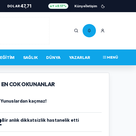
47,71
DOLAR
Künye
İletişim
↑ +0.17%
55,01
EURO
↓ -0.02%
6.573
ALTIN
↑ +1.23%
13,895
BIST 100
↑ +70.00%
4.756.467
BITCOIN
↑ +0.34%
EĞITIM
SAĞLIK
DÜNYA
YAZARLAR
MENÜ
47,71
DOLAR
↑ +0.17%
EN COK OKUNANLAR
1
Yunuslardan kaçmaz!
2
Bir anlık dikkatsizlik hastanelik etti