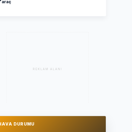
araç
REKLAM ALANI
HAVA DURUMU