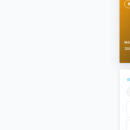
Se
MA
33
Ş