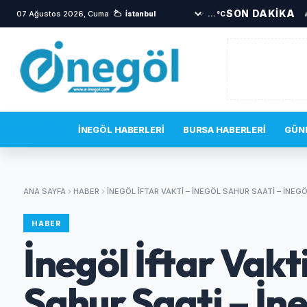
SON DAKİKA
07 Ağustos 2026, Cuma
V
...°C
SON DAKIKA
İNEGÖL HABERLERI
BURSA HABERLERI
GÜN
ANA SAYFA
HABER
İNEGÖL İFTAR VAKTI – İNEGÖL SAHUR SAATI – İNEG
HABER
İnegöl İftar Vakti
Sahur Saati – İn