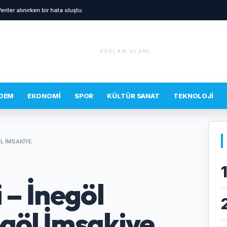
eriler alınırken bir hata oluştu.
REKLAM ALANI
DEM
EKONOMI
SPOR
KÜLTÜR SANAT
TEKNOLOJI
ÖL İMSAKIYE
 – İnegöl
egöl İmsakiye