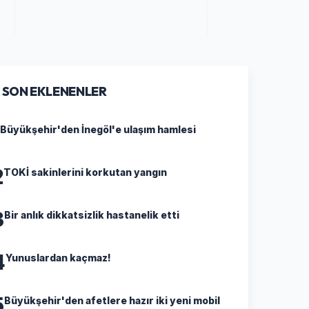
SON EKLENENLER
Büyükşehir'den İnegöl'e ulaşım hamlesi
2
TOKİ sakinlerini korkutan yangın
3
Bir anlık dikkatsizlik hastanelik etti
4
Yunuslardan kaçmaz!
5
Büyükşehir'den afetlere hazır iki yeni mobil