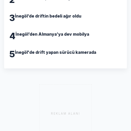
3
İnegöl’de driftin bedeli ağır oldu
4
İnegöl’den Almanya’ya dev mobilya
5
İnegöl'de drift yapan sürücü kamerada
REKLAM ALANI