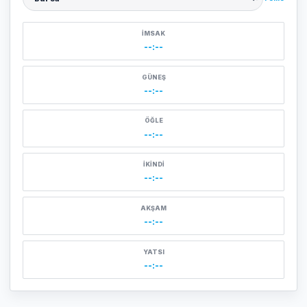
Şehir seçin
İMSAK
--:--
GÜNEŞ
--:--
ÖĞLE
--:--
İKINDI
--:--
AKŞAM
--:--
YATSI
--:--