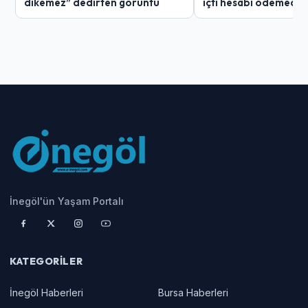
dikemez” dedirten görüntü
içti hesabı ödemedi
İnegöl'ün Yaşam Portalı
KATEGORILER
İnegöl Haberleri
Bursa Haberleri