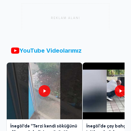
REKLAM ALANI
YouTube Videolarımız
İnegöl’de “Terzi kendi söküğünü
İnegöl'de çay bahçes