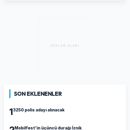
REKLAM ALANI
SON EKLENENLER
1
3250 polis adayı alınacak
2
Mobilfest’in üçüncü durağı İznik