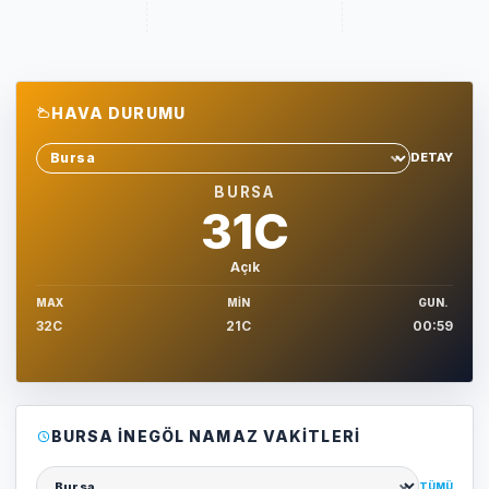
HAVA DURUMU
DETAY
Sehir sec
BURSA
31C
Açık
MAX
MIN
GUN.
32C
21C
00:59
BURSA İNEGÖL NAMAZ VAKITLERI
TÜMÜ