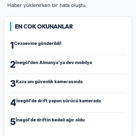
Haber yüklenirken bir hata oluştu.
EN COK OKUNANLAR
1
Cezaevine gönderildi!
2
İnegöl’den Almanya’ya dev mobilya
3
Kaza anı güvenlik kamerasında
4
İnegöl'de drift yapan sürücü kamerada
5
İnegöl’de driftin bedeli ağır oldu