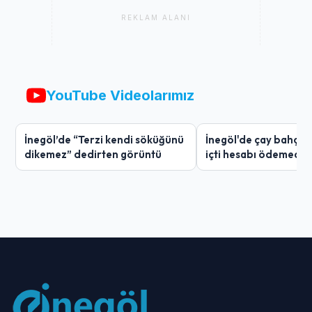
REKLAM ALANI
YouTube Videolarımız
İnegöl’de “Terzi kendi söküğünü
İnegöl'de çay bahçes
dikemez” dedirten görüntü
içti hesabı ödemedi