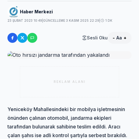
Haber Merkezi
23 ŞUBAT 2023 10:49
|
GÜNCELLEME 3 KASIM 2025 22:29
|
1 DK
Sesli Oku
-
Aa
+
REKLAM ALANI
Yeniceköy Mahallesindeki bir mobilya işletmesinin
önünden çalınan otomobil, jandarma ekipleri
tarafından bulunarak sahibine teslim edildi. Aracı
çalan şahıs ise adli kontrol şartıyla serbest bırakıldı.