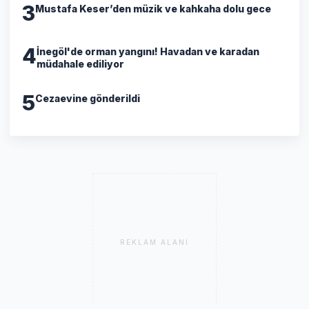
3
Mustafa Keser’den müzik ve kahkaha dolu gece
4
İnegöl'de orman yangını! Havadan ve karadan
müdahale ediliyor
5
Cezaevine gönderildi
REKLAM ALANI