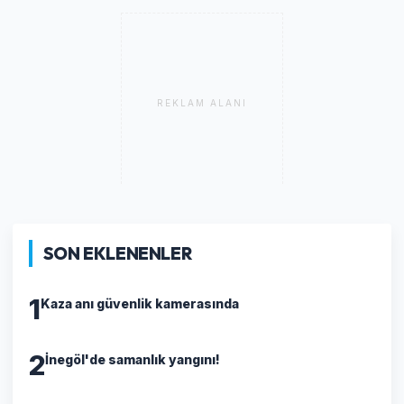
REKLAM ALANI
SON EKLENENLER
1
Kaza anı güvenlik kamerasında
2
İnegöl'de samanlık yangını!