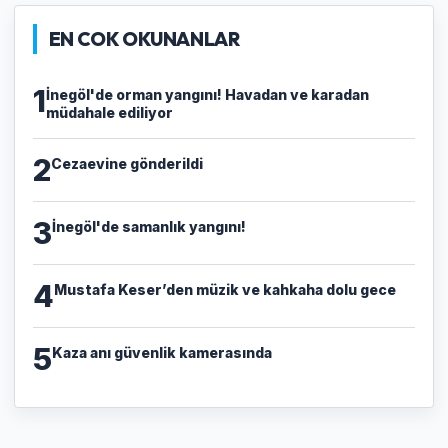
EN COK OKUNANLAR
1
İnegöl'de orman yangını! Havadan ve karadan
müdahale ediliyor
2
Cezaevine gönderildi
3
İnegöl'de samanlık yangını!
4
Mustafa Keser’den müzik ve kahkaha dolu gece
5
Kaza anı güvenlik kamerasında