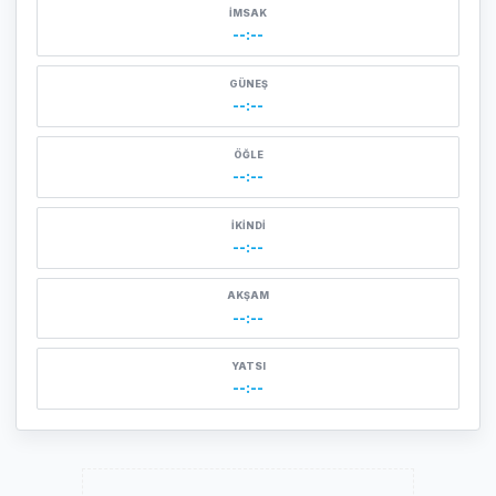
İMSAK
--:--
GÜNEŞ
--:--
ÖĞLE
--:--
İKINDI
--:--
AKŞAM
--:--
YATSI
--:--