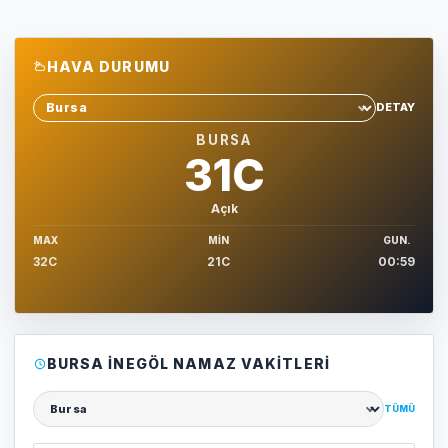
HAVA DURUMU
DETAY
Sehir sec
BURSA
31C
Açık
MAX
MIN
GUN.
32C
21C
00:59
BURSA İNEGÖL NAMAZ VAKITLERI
TÜMÜ
Şehir seçin