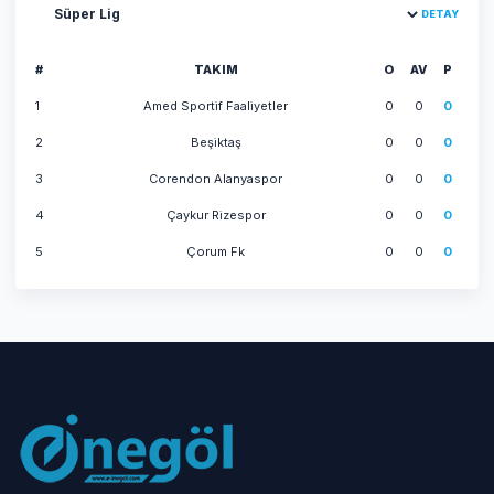
Lig sec
DETAY
#
TAKIM
O
AV
P
1
Amed Sporti̇f Faali̇yetler
0
0
0
2
Beşi̇ktaş
0
0
0
3
Corendon Alanyaspor
0
0
0
4
Çaykur Ri̇zespor
0
0
0
5
Çorum Fk
0
0
0