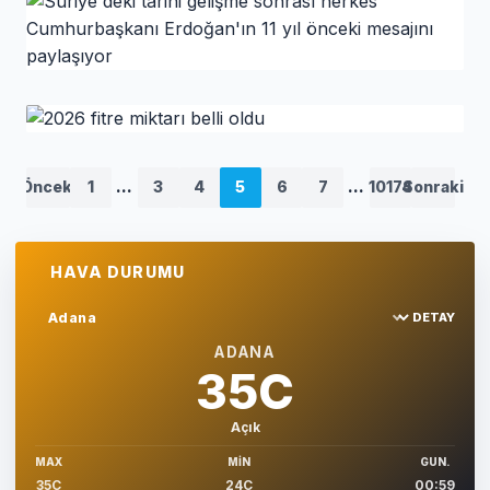
Usta sanatçı Haldun Dormen hayatını
kaybetti
HABER
Suriye'deki tarihi gelişme sonrası herkes
Cumhurbaşkanı Erdoğan'ın 11 yıl önceki
mesajını paylaşıyor
HABER
2026 fitre miktarı belli oldu
Önceki
1
...
3
4
5
6
7
...
10174
Sonraki
HAVA DURUMU
DETAY
Sehir sec
ADANA
35C
Açık
MAX
MIN
GUN.
35C
24C
00:59