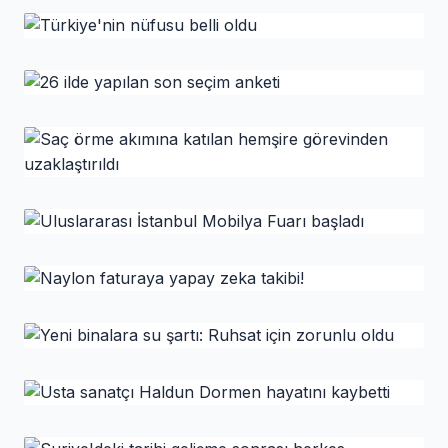
HABER
İçişleri Bakanı ve Adalet
Bakanı değişti
HABER
Türkiye'nin nüfusu belli oldu
Resmi Gazete'de yayımlanan Cumhurbaşkanlığı atama
kararlarıyla, "affını isteyen" Adalet Bakanı Yılmaz
HABER
Tunç'un yerine İstanbul Cumhuriyet Başsavcısı Akın
26 ilde yapılan son seçim anketi
Gürlek, İçişleri Bakanı Ali Yerlikaya'nın yerine ise
Erzurum Valisi Mustafa Çiftçi atandı.
HABER
Saç örme akımına katılan hemşire
görevinden uzaklaştırıldı
HABER
Uluslararası İstanbul Mobilya Fuarı başladı
HABER
Naylon faturaya yapay zeka takibi!
HABER
Yeni binalara su şartı: Ruhsat için zorunlu
oldu
HABER