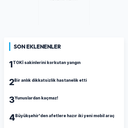
SON EKLENENLER
1
TOKİ sakinlerini korkutan yangın
2
Bir anlık dikkatsizlik hastanelik etti
3
Yunuslardan kaçmaz!
4
Büyükşehir'den afetlere hazır iki yeni mobil araç