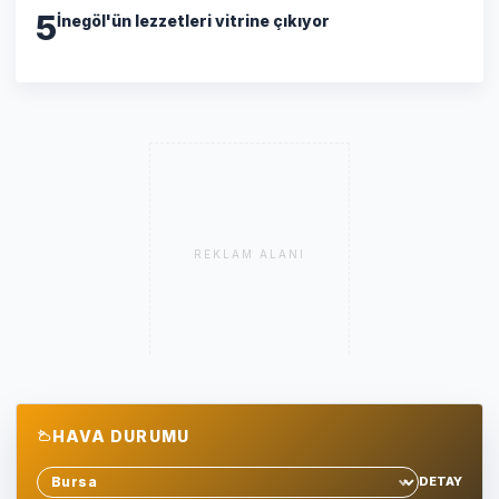
5
İnegöl'ün lezzetleri vitrine çıkıyor
REKLAM ALANI
HAVA DURUMU
DETAY
Sehir sec