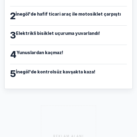
2
İnegöl'de hafif ticari araç ile motosiklet çarpıştı
3
Elektrikli bisiklet uçuruma yuvarlandı!
4
Yunuslardan kaçmaz!
5
İnegöl'de kontrolsüz kavşakta kaza!
REKLAM ALANI