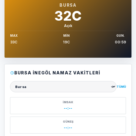
BURSA
32C
Açık
MAX
MIN
GUN.
33C
19C
00:59
BURSA İNEGÖL NAMAZ VAKITLERI
TÜMÜ
Şehir seçin
İMSAK
--:--
GÜNEŞ
--:--