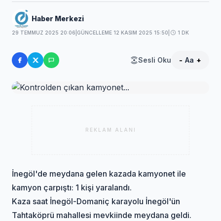
Haber Merkezi
29 TEMMUZ 2025 20:06
|
GÜNCELLEME 12 KASIM 2025 15:50
|
1 DK
Sesli Oku
-
Aa
+
REKLAM ALANI
İnegöl'de meydana gelen kazada kamyonet ile
kamyon çarpıştı: 1 kişi yaralandı.
Kaza saat İnegöl-Domaniç karayolu İnegöl'ün
Tahtaköprü mahallesi mevkiinde meydana geldi.