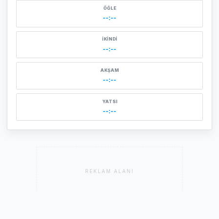
ÖĞLE
--:--
İKINDI
--:--
AKŞAM
--:--
YATSI
--:--
REKLAM ALANI